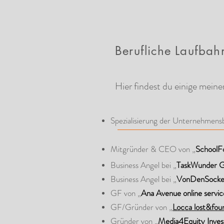
Berufliche Laufba
Hier findest du einige mein
Spezialisierung der Unternehmens
Mitgründer & CEO von „
SchoolF
Business Angel bei „
TaskWunder
Business Angel bei „
VonDenSocke
GF von „
Ana Avenue online serv
GF/Gründer von „
Locca lost&fo
Gründer von „
Media4Equity Inves