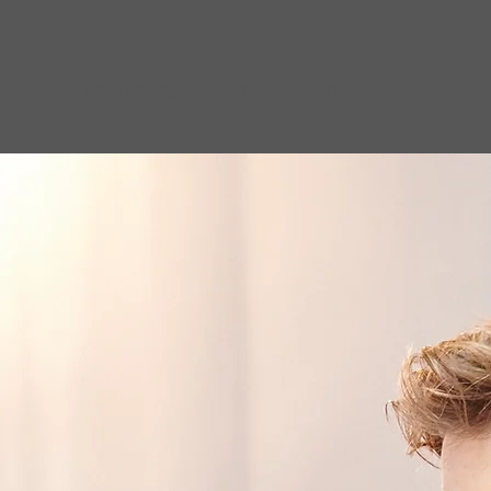
io
Primärversorgungszentren
projects
skills