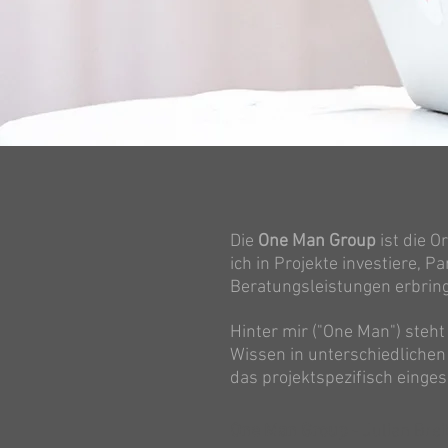
Die
One Man Group
ist die O
ich in Projekte investiere, 
Beratungsleistungen erbring
Hinter mir ("One Man") steht
Wissen in unterschiedliche
das projektspezifisch einge
One Man Group
- Julian Bre