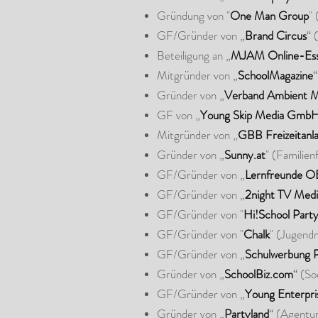
Gründung von "
One Man Group
"
GF/Gründer von „
Brand Circus
“ 
Beteiligung an „
MJAM Online-Esse
Mitgründer von „
SchoolMagazine
Gründer von „
Verband Ambient M
GF von „
Young Skip Media Gmb
Mitgründer von „
GBB Freizeitan
Gründer von „
Sunny.at
" (Familie
GF/Gründer von „
Lernfreunde 
GF/Gründer von „
2night TV Me
GF/Gründer von "
Hi!School Part
GF/Gründer von "
Chalk
" (Jugend
GF/Gründer von „
Schulwerbung 
Gründer von „
SchoolBiz.com
“ (S
GF/Gründer von „
Young Enterpr
Gründer von „
Partyland
“ (Agentu