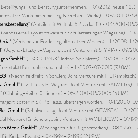
 (Beteiligungs- und Beratungsunternehmen) - 01/2012-heute (12J)
(innovative Markeninszenierung & Ambient Media) - 03/2011-07/
nsbestellung
“ (Anteile mit Multiple 6,2 verkauft) - 04/2010-06
“ (webbasierte Layoutsoftware für Schülerzeitungen/Magazine) - 1
edia
“ (Verband zur Förderung alternativer Medien) - 11/2008-11
H
“ (Jugend-Lifestyle-Magazin; Joint Venture mit STYRIA) - 09/2
lagen GmbH
“ („BOGI PARK“ Indoor-Spielplätze) - 10/2005-01/2
nfreizeitplattform online und mobile) - 11/2007-07/2015 (7J 8M)
OEG
“ (Nachhilfe direkt in Schulen; Joint Venture mit IFL Rampits
dia GmbH
“ (TV-Lifestyle-Magazin; Joint Venture mit PALMERS)
y
" (Clubbing-Reihe für Schüler) - 05/2000-06/2005 (5J 1M)
magazin; später in SKIP c.l.a.s.s. übertragen worden) - 04/2000
Plus GmbH
“ (Schulwerbung; Joint Venture mit GEWISTA) - 01/20
ocial Network für Schüler; Joint Venture mit MOBILKOM) - 01/19
ises Media GmbH
“ (Mediaagentur für Jugendmedien) - 08/1996-0
r für Kinder-Events) - 04/1994-12/1996 (2J 9M)